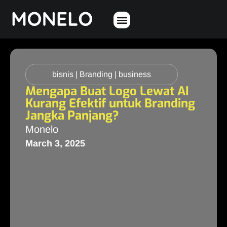
bisnis
|
Branding
|
business
Mengapa Buat Logo Lewat AI
Kurang Efektif untuk Branding
Jangka Panjang?
Monelo
March 3, 2025