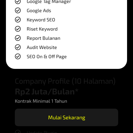
Google Tag Manager
Google Ads
Keyword SEO
Riset Keyword
Report Bulanan
Audit Website
SEO On & Off Page
Company Profile (10 Halaman)
Rp2 Juta/Bulan*
Kontrak Minimal 1 Tahun
Mulai Sekarang
Update Plugin