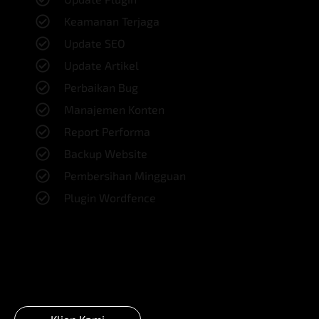
Keamanan Terjaga
Update SEO
Update Artikel
Perbaikan Bug
Manajemen Konten
Report Performa
Backup Website
Pembersihan Mingguan
Plugin Wordfence